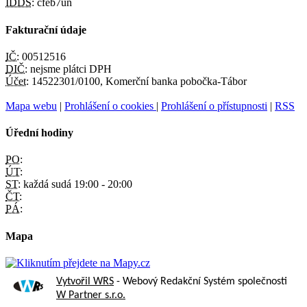
IDDS:
cfeb7un
Fakturační údaje
IČ:
00512516
DIČ:
nejsme plátci DPH
Účet:
14522301/0100, Komerční banka pobočka-Tábor
Mapa webu
|
Prohlášení o cookies
|
Prohlášení o přístupnosti
|
RSS
Úřední hodiny
PO:
ÚT:
ST:
každá sudá 19:00 - 20:00
ČT:
PÁ:
Mapa
Vytvořil WRS
- Webový Redakční Systém společnosti
W Partner s.r.o.