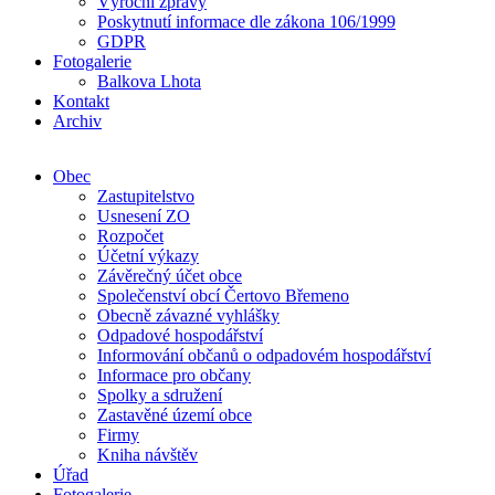
Výroční zprávy
Poskytnutí informace dle zákona 106/1999
GDPR
Fotogalerie
Balkova Lhota
Kontakt
Archiv
Obec
Zastupitelstvo
Usnesení ZO
Rozpočet
Účetní výkazy
Závěrečný účet obce
Společenství obcí Čertovo Břemeno
Obecně závazné vyhlášky
Odpadové hospodářství
Informování občanů o odpadovém hospodářství
Informace pro občany
Spolky a sdružení
Zastavěné území obce
Firmy
Kniha návštěv
Úřad
Fotogalerie