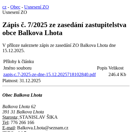
cz
-
Obec
-
Usnesení ZO
Usnesení ZO
Zápis č. 7/2025 ze zasedání zastupitelstva
obce Balkova Lhota
V příloze naleznete zápis ze zasedání ZO Balkova Lhota dne
15.12.2025.
Přílohy k článku
Jméno souboru
Popis
Velikost
zapis-c.7-2025-ze-dne-15.12.2025718102840.pdf
246.4 Kb
Platnost:
31.12.2025
Obec Balkova Lhota
Balkova Lhota 62
391 31 Balkova Lhota
Starosta:
STANISLAV ŠIKA
Tel:
776 266 166
E-mail:
Balkova.Lhota@seznam.cz