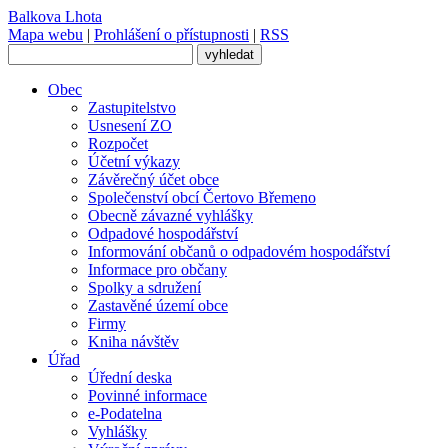
Balkova Lhota
Mapa webu
|
Prohlášení o přístupnosti
|
RSS
Obec
Zastupitelstvo
Usnesení ZO
Rozpočet
Účetní výkazy
Závěrečný účet obce
Společenství obcí Čertovo Břemeno
Obecně závazné vyhlášky
Odpadové hospodářství
Informování občanů o odpadovém hospodářství
Informace pro občany
Spolky a sdružení
Zastavěné území obce
Firmy
Kniha návštěv
Úřad
Úřední deska
Povinné informace
e-Podatelna
Vyhlášky