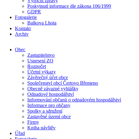
Výroční zprávy
Poskytnutí informace dle zákona 106/1999
GDPR
Fotogalerie
Balkova Lhota
Kontakt
Archiv
Obec
Zastupitelstvo
Usnesení ZO
Rozpočet
Účetní výkazy
Závěrečný účet obce
Společenství obcí Čertovo Břemeno
Obecně závazné vyhlášky
Odpadové hospodářství
Informování občanů o odpadovém hospodářství
Informace pro občany
Spolky a sdružení
Zastavěné území obce
Firmy
Kniha návštěv
Úřad
Fotogalerie