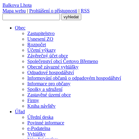
Balkova Lhota
Mapa webu
|
Prohlášení o přístupnosti
|
RSS
Obec
Zastupitelstvo
Usnesení ZO
Rozpočet
Účetní výkazy
Závěrečný účet obce
Společenství obcí Čertovo Břemeno
Obecně závazné vyhlášky
Odpadové hospodářství
Informování občanů o odpadovém hospodářství
Informace pro občany
Spolky a sdružení
Zastavěné území obce
Firmy
Kniha návštěv
Úřad
Úřední deska
Povinné informace
e-Podatelna
Vyhlášky