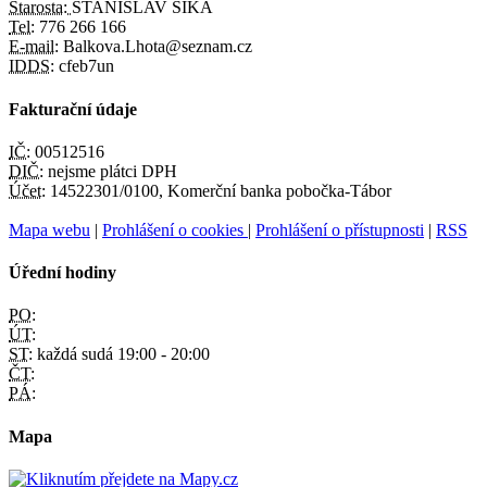
Starosta:
STANISLAV ŠIKA
Tel:
776 266 166
E-mail:
Balkova.Lhota@seznam.cz
IDDS:
cfeb7un
Fakturační údaje
IČ:
00512516
DIČ:
nejsme plátci DPH
Účet:
14522301/0100, Komerční banka pobočka-Tábor
Mapa webu
|
Prohlášení o cookies
|
Prohlášení o přístupnosti
|
RSS
Úřední hodiny
PO:
ÚT:
ST:
každá sudá 19:00 - 20:00
ČT:
PÁ:
Mapa