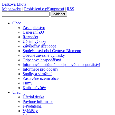
Balkova Lhota
Mapa webu
|
Prohlášení o přístupnosti
|
RSS
Obec
Zastupitelstvo
Usnesení ZO
Rozpočet
Účetní výkazy
Závěrečný účet obce
Společenství obcí Čertovo Břemeno
Obecně závazné vyhlášky
Odpadové hospodářství
Informování občanů o odpadovém hospodářství
Informace pro občany
Spolky a sdružení
Zastavěné území obce
Firmy
Kniha návštěv
Úřad
Úřední deska
Povinné informace
e-Podatelna
Vyhlášky