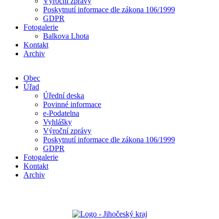
Výroční zprávy
Poskytnutí informace dle zákona 106/1999
GDPR
Fotogalerie
Balkova Lhota
Kontakt
Archiv
Obec
Úřad
Úřední deska
Povinné informace
e-Podatelna
Vyhlášky
Výroční zprávy
Poskytnutí informace dle zákona 106/1999
GDPR
Fotogalerie
Kontakt
Archiv