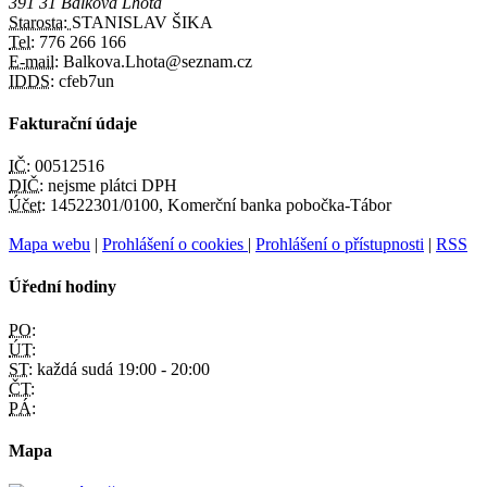
391 31 Balkova Lhota
Starosta:
STANISLAV ŠIKA
Tel:
776 266 166
E-mail:
Balkova.Lhota@seznam.cz
IDDS:
cfeb7un
Fakturační údaje
IČ:
00512516
DIČ:
nejsme plátci DPH
Účet:
14522301/0100, Komerční banka pobočka-Tábor
Mapa webu
|
Prohlášení o cookies
|
Prohlášení o přístupnosti
|
RSS
Úřední hodiny
PO:
ÚT:
ST:
každá sudá 19:00 - 20:00
ČT:
PÁ:
Mapa