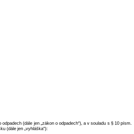
 odpadech (dále jen „zákon o odpadech“), a v souladu s § 10 písm.
ku (dále jen „vyhláška“):