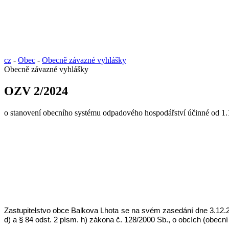
cz
-
Obec
-
Obecně závazné vyhlášky
Obecně závazné vyhlášky
OZV 2/2024
o stanovení obecního systému odpadového hospodářství účinné od 1
Zastupitelstvo obce Balkova Lhota se na svém zasedání dne 3.12.2
d) a § 84 odst. 2 písm. h) zákona č. 128/2000 Sb., o obcích (obecní