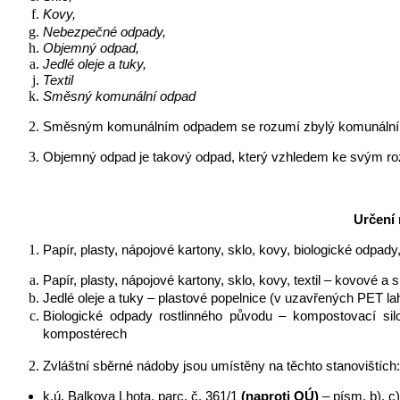
Kovy,
Nebezpečné odpady,
Objemný odpad,
Jedlé oleje a tuky,
Textil
Směsný komunální odpad
Směsným komunálním odpadem se rozumí zbylý komunální odpad p
Objemný odpad je takový odpad, který vzhledem ke svým r
Určení
Papír, plasty, nápojové kartony, sklo, kovy, biologické odpady,
Papír, plasty, nápojové kartony, sklo, kovy, textil – kovové a
Jedlé oleje a tuky – plastové popelnice (v uzavřených PET la
Biologické odpady rostlinného původu – kompostovací si
kompostérech
Zvláštní sběrné nádoby jsou umístěny na těchto stanovištích:
k.ú. Balkova Lhota, parc. č. 361/1
(naproti OÚ)
– písm. b), c), d