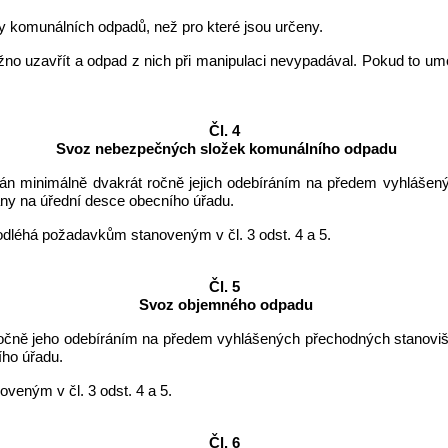
y komunálních odpadů, než pro které jsou určeny.
možno uzavřít a odpad z nich při manipulaci nevypadával. Pokud to 
Čl. 4
Svoz nebezpečných složek komunálního odpadu
n minimálně dvakrát ročně jejich odebíráním na předem vyhlášený
ny na úřední desce obecního úřadu.
léhá požadavkům stanoveným v čl. 3 odst. 4 a 5.
Čl. 5
Svoz objemného odpadu
očně jeho odebíráním na předem vyhlášených přechodných stanovišt
ího úřadu.
eným v čl. 3 odst. 4 a 5.
Čl. 6