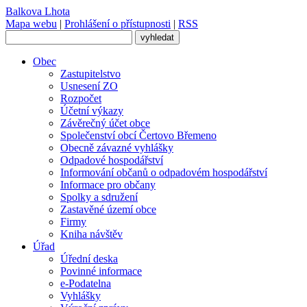
Balkova Lhota
Mapa webu
|
Prohlášení o přístupnosti
|
RSS
Obec
Zastupitelstvo
Usnesení ZO
Rozpočet
Účetní výkazy
Závěrečný účet obce
Společenství obcí Čertovo Břemeno
Obecně závazné vyhlášky
Odpadové hospodářství
Informování občanů o odpadovém hospodářství
Informace pro občany
Spolky a sdružení
Zastavěné území obce
Firmy
Kniha návštěv
Úřad
Úřední deska
Povinné informace
e-Podatelna
Vyhlášky