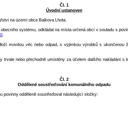
Čl. 1
Úvodní ustanoven
řství na území obce Balkova Lhota.
obecního systému, odkládat na místa určená obcí v souladu s povin
1]
.
oží movitou věc nebo odpad, s výjimkou výrobků s ukončenou ži
by trvale nebo přechodně umístěny za účelem dalšího nakládání s 
Čl. 2
Oddělené soustřeďování komunálního odpadu
u povinny odděleně soustřeďovat následující složky: