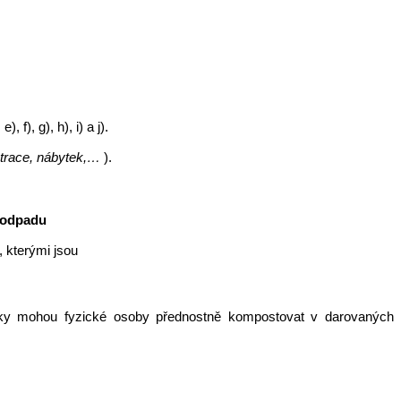
), g), h), i) a j).
trace, nábytek,…
).
 odpadu
, kterými jsou
bytky mohou fyzické osoby přednostně kompostovat v darovaných