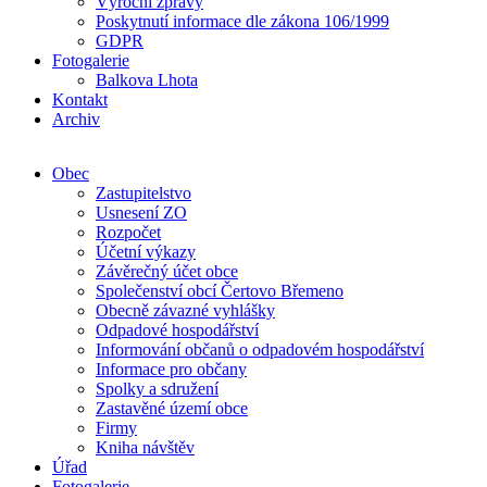
Výroční zprávy
Poskytnutí informace dle zákona 106/1999
GDPR
Fotogalerie
Balkova Lhota
Kontakt
Archiv
Obec
Zastupitelstvo
Usnesení ZO
Rozpočet
Účetní výkazy
Závěrečný účet obce
Společenství obcí Čertovo Břemeno
Obecně závazné vyhlášky
Odpadové hospodářství
Informování občanů o odpadovém hospodářství
Informace pro občany
Spolky a sdružení
Zastavěné území obce
Firmy
Kniha návštěv
Úřad
Fotogalerie