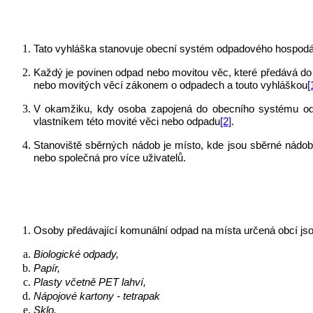
Tato vyhláška stanovuje obecní systém odpadového hospodá
Každý je povinen odpad nebo movitou věc, které předává do 
nebo movitých věcí zákonem o odpadech a touto vyhláškou
[
V okamžiku, kdy osoba zapojená do obecního systému odl
vlastníkem této movité věci nebo odpadu
[2]
.
Stanoviště sběrných nádob je místo, kde jsou sběrné nádo
nebo společná pro více uživatelů.
Osoby předávající komunální odpad na místa určená obcí jso
Biologické odpady
,
Papír,
Plasty včetně PET lahví,
Nápojové kartony - tetrapak
Sklo,