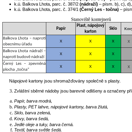
k.ú. Balkova Lhota, parc. č. 387/2
(nádraží)
– písm. b), c), d),
k.ú. Balkova Lhota, parc. č. 374/1
(Černý Les - točna)
– písm. 
Stanoviště kontejnerů
Plast, nápojový
Papír
Sklo
Kov
karton
Balkova Lhota – naproti
X
X
X
X
obecnímu úřadu
Balkova Lhota nádraží –
X
X
X
naproti budově nádraží
Černý Les – zpevněná
X
X
X
X
plocha „točna“
Nápojové kartony jsou shromažďovány společně s plasty.
Zvláštní sběrné nádoby jsou barevně odlišeny a označeny př
Papír, barva modrá,
Plasty, PET lahve, nápojové kartony, barva žlutá
,
Sklo, barva zelená,
Kovy, barva šedá,
Jedlé oleje a tuky, barva černá.
Textil, barva světle šedá.