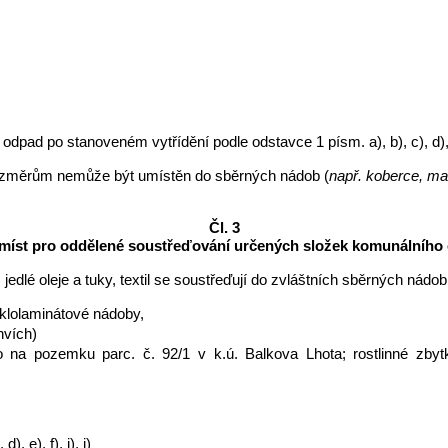
o stanoveném vytřídění podle odstavce 1 písm. a), b), c), d), e), f
ozměrům nemůže být umístěn do sběrných nádob (
např. koberce, ma
Čl. 3
 míst pro oddělené soustřeďování určených složek komunálního
 jedlé oleje a tuky, textil se soustřeďují do zvláštních sběrných nádob
 sklolaminátové nádoby,
hvích)
lo na pozemku parc. č. 92/1 v k.ú. Balkova Lhota; rostlinné z
), e), f), i), j)