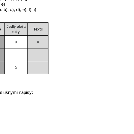
 e)
b), c), d), e), f), i)
Jedlý olej a
y
Textil
tuky
X
X
X
íslušnými nápisy: