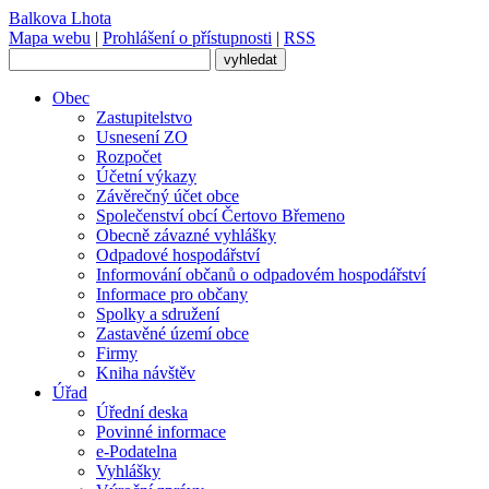
Balkova Lhota
Mapa webu
|
Prohlášení o přístupnosti
|
RSS
Obec
Zastupitelstvo
Usnesení ZO
Rozpočet
Účetní výkazy
Závěrečný účet obce
Společenství obcí Čertovo Břemeno
Obecně závazné vyhlášky
Odpadové hospodářství
Informování občanů o odpadovém hospodářství
Informace pro občany
Spolky a sdružení
Zastavěné území obce
Firmy
Kniha návštěv
Úřad
Úřední deska
Povinné informace
e-Podatelna
Vyhlášky