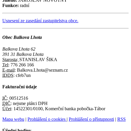
Jméno:
JAROSLAV NOVOTNÝ
Funkce:
radní
Usnesení ze zasedání zastupitelstva obce.
Obec Balkova Lhota
Balkova Lhota 62
391 31 Balkova Lhota
Starosta:
STANISLAV ŠIKA
Tel:
776 266 166
E-mail:
Balkova.Lhota@seznam.cz
IDDS:
cfeb7un
Fakturační údaje
IČ:
00512516
DIČ:
nejsme plátci DPH
Účet:
14522301/0100, Komerční banka pobočka-Tábor
Mapa webu
|
Prohlášení o cookies
|
Prohlášení o přístupnosti
|
RSS
Úřední hodiny