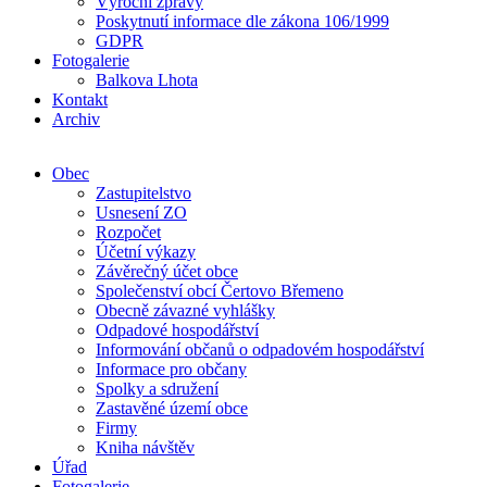
Výroční zprávy
Poskytnutí informace dle zákona 106/1999
GDPR
Fotogalerie
Balkova Lhota
Kontakt
Archiv
Obec
Zastupitelstvo
Usnesení ZO
Rozpočet
Účetní výkazy
Závěrečný účet obce
Společenství obcí Čertovo Břemeno
Obecně závazné vyhlášky
Odpadové hospodářství
Informování občanů o odpadovém hospodářství
Informace pro občany
Spolky a sdružení
Zastavěné území obce
Firmy
Kniha návštěv
Úřad
Fotogalerie