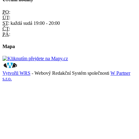
PO:
ÚT:
ST:
každá sudá 19:00 - 20:00
ČT:
PÁ:
Mapa
Vytvořil WRS
- Webový Redakční Systém společnosti
W Partner
s.r.o.