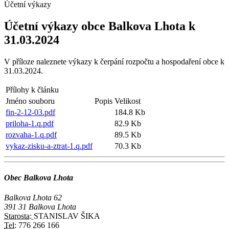
Účetní výkazy
Účetní výkazy obce Balkova Lhota k
31.03.2024
V příloze naleznete výkazy k čerpání rozpočtu a hospodaření obce k
31.03.2024.
Přílohy k článku
Jméno souboru
Popis
Velikost
fin-2-12-03.pdf
184.8 Kb
priloha-1.q.pdf
82.9 Kb
rozvaha-1.q.pdf
89.5 Kb
vykaz-zisku-a-ztrat-1.q.pdf
70.3 Kb
Obec Balkova Lhota
Balkova Lhota 62
391 31 Balkova Lhota
Starosta:
STANISLAV ŠIKA
Tel:
776 266 166