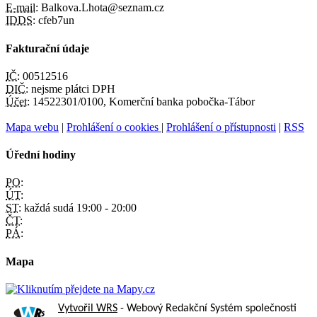
E-mail:
Balkova.Lhota@seznam.cz
IDDS:
cfeb7un
Fakturační údaje
IČ:
00512516
DIČ:
nejsme plátci DPH
Účet:
14522301/0100, Komerční banka pobočka-Tábor
Mapa webu
|
Prohlášení o cookies
|
Prohlášení o přístupnosti
|
RSS
Úřední hodiny
PO:
ÚT:
ST:
každá sudá 19:00 - 20:00
ČT:
PÁ:
Mapa
Vytvořil WRS
- Webový Redakční Systém společnosti