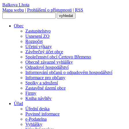
Balkova Lhota
Mapa webu
|
Prohlášení o přístupnosti
|
RSS
Obec
Zastupitelstvo
Usnesení ZO
Rozpočet
Účetní výkazy
Závěrečný účet obce
Společenství obcí Čertovo Břemeno
Obecně závazné vyhlášky
Odpadové hospodářství
Informování občanů o odpadovém hospodářství
Informace pro občany
Spolky a sdružení
Zastavěné území obce
Firmy
Kniha návštěv
Úřad
Úřední deska
Povinné informace
e-Podatelna
Vyhlášky