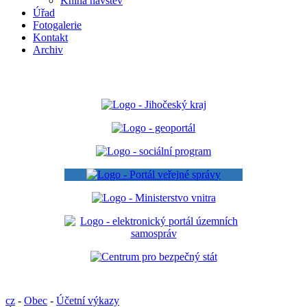
Kniha návštěv
Úřad
Fotogalerie
Kontakt
Archiv
cz
-
Obec
-
Účetní výkazy