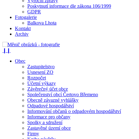
Výroční zprávy
Poskytnutí informace dle zákona 106/1999
GDPR
Fotogalerie
Balkova Lhota
Kontakt
Archiv
❙❙
Obec
Zastupitelstvo
Usnesení ZO
Rozpočet
Účetní výkazy
Závěrečný účet obce
Společenství obcí Čertovo Břemeno
Obecně závazné vyhlášky
Odpadové hospodářství
Informování občanů o odpadovém hospodářství
Informace pro občany
Spolky a sdružení
Zastavěné území obce
Firmy