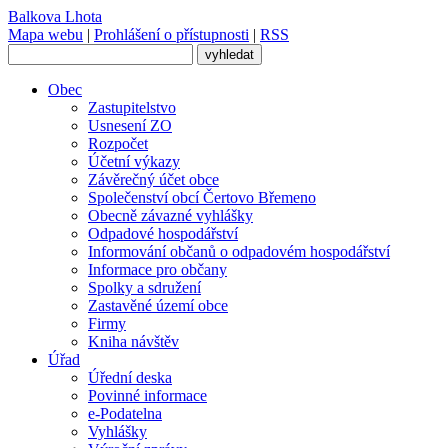
Balkova Lhota
Mapa webu
|
Prohlášení o přístupnosti
|
RSS
Obec
Zastupitelstvo
Usnesení ZO
Rozpočet
Účetní výkazy
Závěrečný účet obce
Společenství obcí Čertovo Břemeno
Obecně závazné vyhlášky
Odpadové hospodářství
Informování občanů o odpadovém hospodářství
Informace pro občany
Spolky a sdružení
Zastavěné území obce
Firmy
Kniha návštěv
Úřad
Úřední deska
Povinné informace
e-Podatelna
Vyhlášky