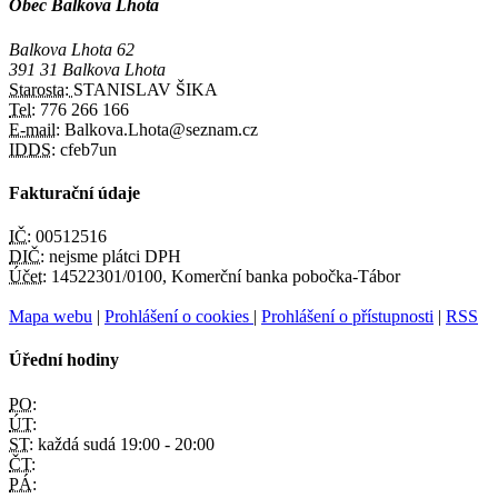
Obec Balkova Lhota
Balkova Lhota 62
391 31 Balkova Lhota
Starosta:
STANISLAV ŠIKA
Tel:
776 266 166
E-mail:
Balkova.Lhota@seznam.cz
IDDS:
cfeb7un
Fakturační údaje
IČ:
00512516
DIČ:
nejsme plátci DPH
Účet:
14522301/0100, Komerční banka pobočka-Tábor
Mapa webu
|
Prohlášení o cookies
|
Prohlášení o přístupnosti
|
RSS
Úřední hodiny
PO:
ÚT:
ST:
každá sudá 19:00 - 20:00
ČT:
PÁ: